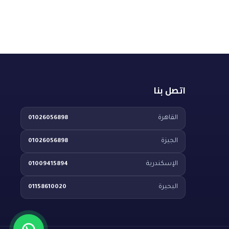
اتصل بنا
خدمة عملاء فلتري
متاح للرد الآن
القاهرة
01026056898
الجيزة
01026056898
الإسكندرية
01009415894
البحيرة
01158610020