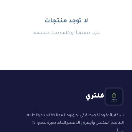
لا توجد منتجات
جرّب تصنيفاً أو كلمة بحث مختلفة.
فلتري
شركة رائدة ومتخصصة في تكنولوجيا معالجة المياه وأنظمة
التناضح العكسي وأجهزة إزالة عسر الماء، بخبرة تتجاوز 19
عاماً.