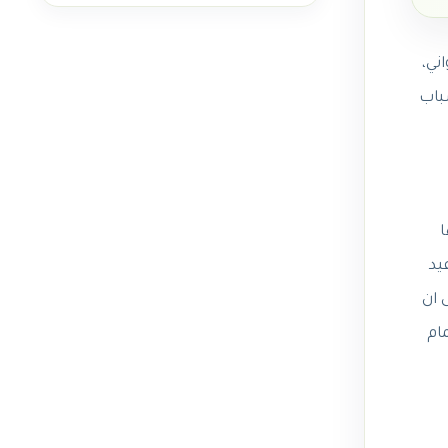
ر شمع الفلتر 7 مراحل تايواني،
باب
ا
يد
 ان
ام