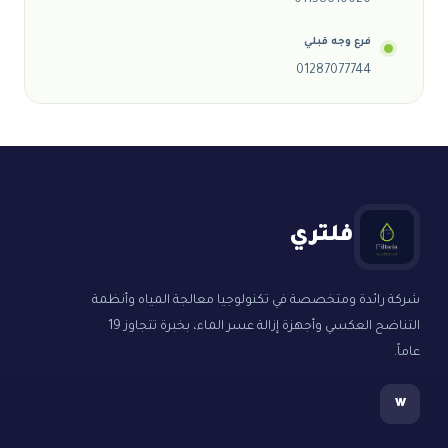
01158610020
فرع وجه قبلي
01287077744
فلتري
شركة رائدة ومتخصصة في تكنولوجيا معالجة المياه وأنظمة
التناضح العكسي وأجهزة إزالة عسر الماء، بخبرة تتجاوز 19
عاماً.
w