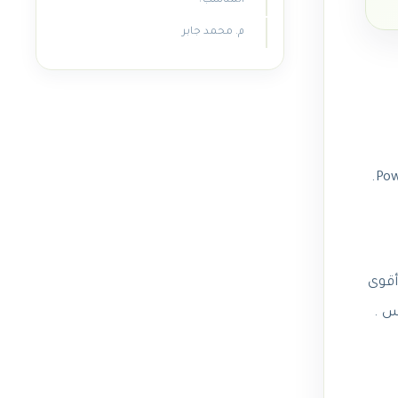
المناسب؟
م. محمد جابر
الخاص بك، فقد تتساءل عن الفرق بين مرشح Tank Power وفلتر Power Plus.
أقوى