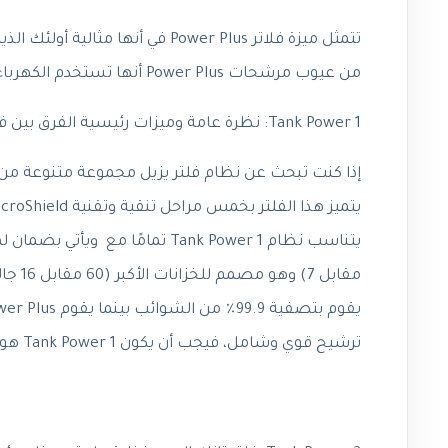
من عيوب مرشحات Power Plus أنها تستخدم الكهرباء.
Tank Power 1: نظرة عامة وميزات رئيسية الفرق بين فلتر تانك باور وباور بلس
ترشيح قوي وشامل، فيجب أن يكون Tank Power 1 هو خيارك المفضل.أكمل مقاله الفرق بين فلتر تانك باور وباور بلس .