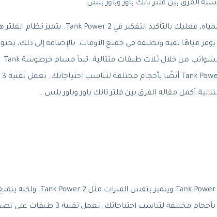
ية الفرق بين فلتر تانك باور وباور بلس
إذا كنت في السوق للحصول على نظام جديد لتصفية المياه، فعليك بالتأكيد التفكير في Tank Power 2. يتميز نظا
يوفر مياهًا نقية ونظيفة في جميع الأوقات. بالإضافة إلى ذلك، يحتو
الفلتر على تقنية MicroShield التي تعمل على تصفية الشوائب من خلال ثلاث طبقات متتالية. تبدأ مسام خرطوشة Tank
Power 2 من 5 ميكرون وتضيق إلى 1 ميكرون. يتوفر Tank Power 2 أيضًا بأحجام مختلفة لتناسب احتياجاتك. تعمل تقنية 3
ة.أكمل مقاله الفرق بين فلتر تانك باور وباور بلس .
يعتبر Tank Power Plus خيارًا ميسور التكلفة أكثر من Tank Power 2 ويتميز بنفس الميزات مثل Tank Power 2، ولكنه 
بتصنيف GPH يبلغ 150. ويتوفر Tank Power Plus أيضًا بأحجام مختلفة لتناسب احتياجاتك. تعمل تقنية 