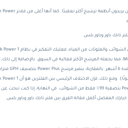
يتميز هذا الفلتر بخمس مراحل تنقية وتقنية MicroShield، مما يجعله المرشح الأكثر فعالية في السوق. بالإضافة إلى ذلك،
مقابل 7) وهو مصمم للخزانات الأكبر (60 مقابل 16 جالونًا). ومع ذلك، فإن الاختلاف الر
يقوم بتصفية 99.9٪ من الشوائب بينما يقوم Power Plus بتصفية 99٪ فقط من الشوائب. في النهاية، إذا كنت تب