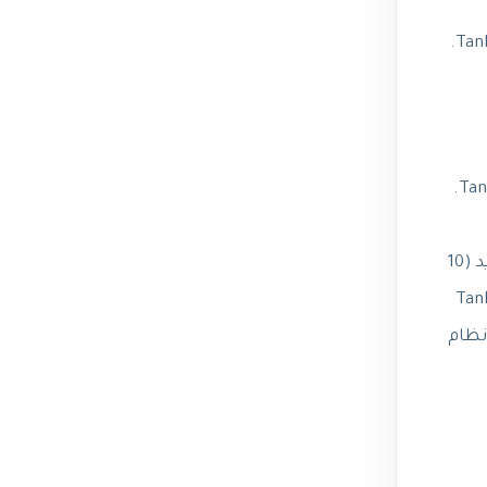
تتمثل ميزة فلاتر Power Plus في أنها مثالية أولئك الذين يريدون أنظمة ترشيح أكثر تعقيدًا. كما أنها أغلى من فلاتر Tank Power.
إذا كنت تبحث عن نظام فلتر يزيل مجموعة متنوعة من الشوائب والملوثات من المياه، فعليك التفكير في نظام Tank Power 1.
يتناسب نظام Tank Power 1 تمامًا مع ويأتي بضمان لمدة 6 أشهر. بالمقارنة، يتميز مرشح Power Plus بتصنيف GPH متزايد (10
ئيسي بين الفلترين هو أن Tank Power 1
حث عن نظام