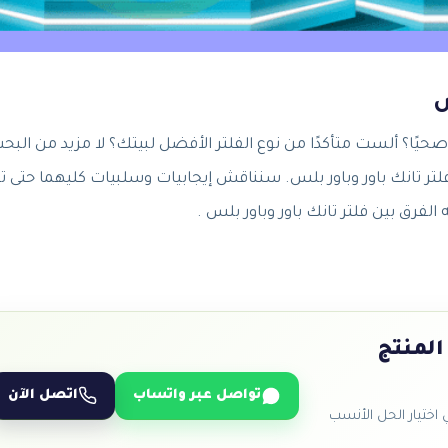
س
ر تانك باور وباور بلس. سنناقش إيجابيات وسلبيات كليهما حتى ت
لفرق بين فلتر تانك باور وباور بلس .
المنتج
تواصل عبر واتساب
اتصل الآن
ختيار الحل الأنسب