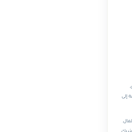
ق.
 إلى
لمال.
 مشبك