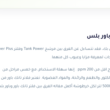
باور بلس
ات لمعرفة مزايا وعيوب كل منهما.
تم تصميم فلاتر تانك باورللمنطق التى بها نسبه الاملاح اقل من 200 ppm . إنها سهلة الاستخدام، مع خمس مراحل من
لور، والطعم والرائحة، والمواد العضوية. تعتبر فلاتر تانك باور من 