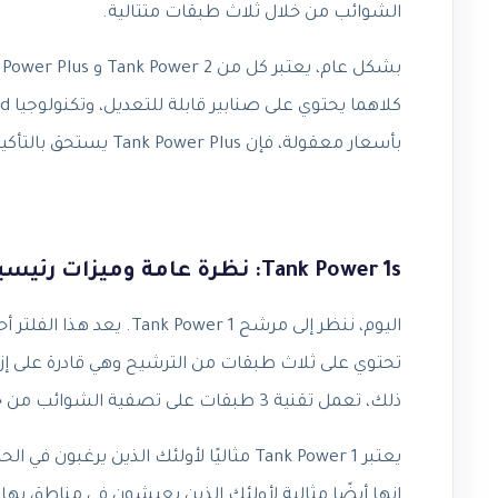
الشوائب من خلال ثلاث طبقات متتالية.
بأسعار معقولة، فإن Tank Power Plus يستحق بالتأكيد التفكير فيه.أكمل مقاله الفرق بين فلتر تانك باور وباور بلس .
Tank Power 1s: نظرة عامة وميزات رئيسية
اليوم، ننظر إلى مرشح r 1
تحتوي على ثلاث طبقات من الترشيح وهي قادرة على إز
ذلك، تعمل تقنية 3 طبقات على تصفية الشوائب من خلال ثلاث طبقات متتالية.
يعتبر Tank Power 1 مثاليًا لأولئك الذين
إنها أيضًا مثالية لأولئك الذين يعيشون في مناطق بها