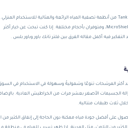
بشكل عام، يعتبر كل من Tank Power 2 و Tank Power Plus من أنظمة تصفية المياه الرائعة والمثالية للاستخدام المنزلي.
كلاهما يحتوي على صنابير قابلة للتعديل، وتكنولوجيا MicroShield، ومتوفران بأحجام مختلفة. إذا كنت تبحث عن خيار أكثر
Tank Powe. يعد هذا الفلتر أحد أكثر المرشحات تنوعًا وشموليةً وسهولة في الاستخدام في السو
الة الجسيمات الأصغر بعشر مرات من الخراطيش العادية. بالإضافة
 يرغبون في الحصول على أفضل جودة مياه ممكنة دون الحاجة إلى إنفاق الكثير من ا
 الكثير من التلوث، مثل المدينة. إذا ظهر تسرب للمياه في منطقة