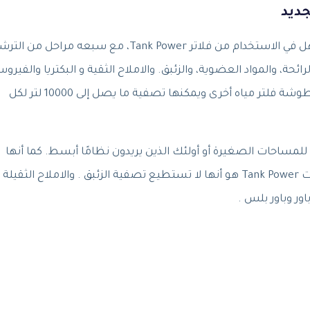
للمنطق الذي بها نسبة الاملاح مرتفعة . كما أنها أسهل في الاستخدام من فلاتر Tank Power، مع سبعه مراحل 
حة، والمواد العضوية، والزئبق. والاملاح الثقية و البكتريا والفيرو
Power Plus بأنها أقوى 3 مرات من أي خرطوشة فلتر مياه أخرى ويمكنها تصفية ما يصل إلى 10000 لتر لكل
ات Tank Power هي أنها مثالية للمساحات الصغيرة أو أولئك الذين يريدون نظامًا أبسط. كما أنها
. العيب الرئيسي لمرشحات Tank Power هو أنها لا تستطيع تصفية الزئبق . والاملاح الثقيلة 
اور وباور بلس .