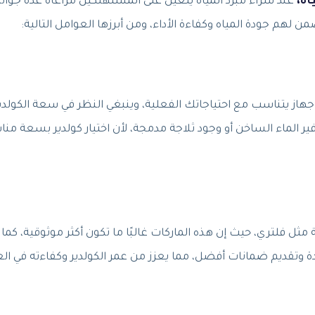
اه،
عند شراء مبرد المياه يتعين على المستهلكين مراعاة عدة جوان
لهم جودة المياه وكفاءة الأداء، ومن أبرزها العوامل التالية:
ر جهاز يتناسب مع احتياجاتك الفعلية، وينبغي النظر في سعة الكولدي
فير الماء الساخن أو وجود ثلاجة مدمجة، لأن اختيار كولدير بسعة منا
مثل فلتري، حيث إن هذه الماركات غالبًا ما تكون أكثر موثوقية، كما أ
دة وتقديم ضمانات أفضل، مما يعزز من عمر الكولدير وكفاءته في ال