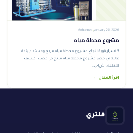
Mohamed
January 26, 2026
مشروع محطة مياه
9 أسرار قوية لنجاح مشروع محطة مياه مربح ومستدام بثقة
عالية في مصر مشروع محطة مياه مربح في مصر؟ اكتشف
التكلفة، الأرباح،…
اقرأ المقال ←
فلتري