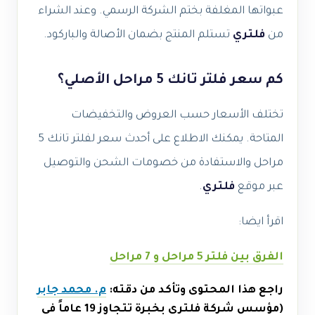
عبواتها المغلفة بختم الشركة الرسمي. وعند الشراء
من
فلتري
تستلم المنتج بضمان الأصالة والباركود.
كم سعر فلتر تانك 5 مراحل الأصلي؟
تختلف الأسعار حسب العروض والتخفيضات
المتاحة. يمكنك الاطلاع على أحدث سعر لفلتر تانك 5
مراحل والاستفادة من خصومات الشحن والتوصيل
عبر موقع
فلتري
.
اقرأ ايضا:
الفرق بين فلتر 5 مراحل و 7 مراحل
راجع هذا المحتوى وتأكد من دقته:
م. محمد جابر
(مؤسس شركة فلتري بخبرة تتجاوز 19 عاماً في