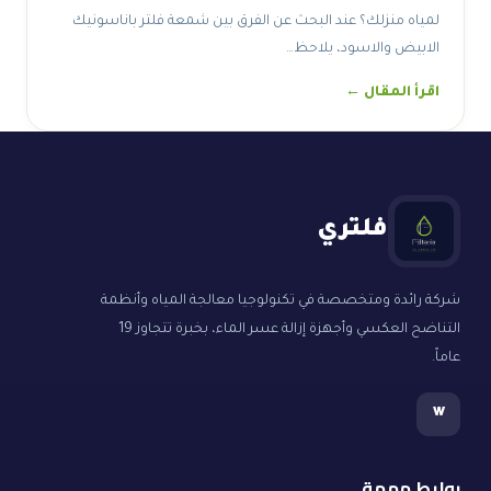
لمياه منزلك؟ عند البحث عن الفرق بين شمعة فلتر باناسونيك
الابيض والاسود، يلاحظ…
اقرأ المقال ←
فلتري
شركة رائدة ومتخصصة في تكنولوجيا معالجة المياه وأنظمة
التناضح العكسي وأجهزة إزالة عسر الماء، بخبرة تتجاوز 19
عاماً.
w
روابط مهمة