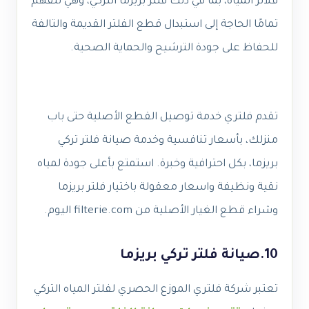
فلاتر المياه، بما في ذلك فلتر بريزما التركي، وهي تتفهم
تمامًا الحاجة إلى استبدال قطع الفلتر القديمة والتالفة
للحفاظ على جودة الترشيح والحماية الصحية.
تقدم فلتري خدمة توصيل القطع الأصلية حتى باب
منزلك، بأسعار تنافسية وخدمة صيانة فلتر تركي
بريزما، بكل احترافية وخبرة. استمتع بأعلى جودة لمياه
نقية ونظيفة واسعار معقولة باختيار فلتر بريزما
وشراء قطع الغيار الأصلية من filterie.com اليوم.
10.صيانة فلتر تركي بريزما
تعتبر شركة فلتري الموزع الحصري لفلتر المياه التركي