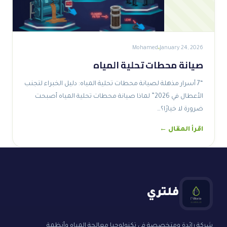
Mohamed
January 24, 2026
صيانة محطات تحلية المياه
“7 أسرار مذهلة لصيانة محطات تحلية المياه: دليل الخبراء لتجنب
الأعطال في 2026” لماذا صيانة محطات تحلية المياه أصبحت
ضرورة لا خيارًا؟…
اقرأ المقال ←
فلتري
شركة رائدة ومتخصصة في تكنولوجيا معالجة المياه وأنظمة