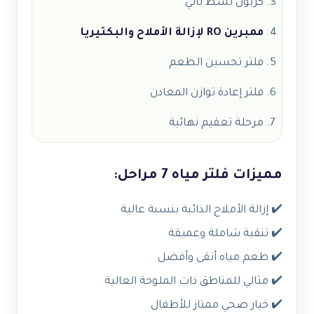
كربون نشط ثاني
ممبرين RO لإزالة الأملاح والبكتيريا
فلتر تحسين الطعم
فلتر إعادة توازن المعادن
مرحلة تعقيم نهائية
مميزات فلتر مياه 7 مراحل:
✔️ إزالة الأملاح الذائبة بنسبة عالية
✔️ تنقية شاملة وعميقة
✔️ طعم مياه أنقى وأفضل
✔️ مثالي للمناطق ذات الملوحة العالية
✔️ خيار صحي ممتاز للأطفال