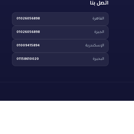
اتصل بنا
القاهرة
01026056898
الجيزة
01026056898
الإسكندرية
01009415894
البحيرة
01158610020
خدمة عملاء فلتري
متاح للرد الآن