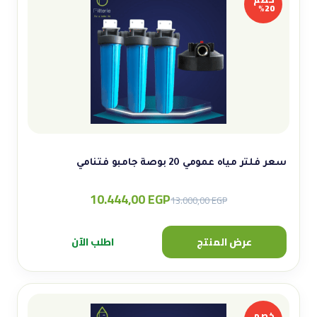
20%
سعر فلتر مياه عمومي 20 بوصة جامبو فتنامي
10.444,00
EGP
Original
Current
13.000,00
EGP
price
price
was:
is:
عرض المنتج
اطلب الآن
13.000,00 EGP.
10.444,00 EGP.
خصم