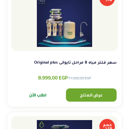
سعر فلتر مياه 8 مراحل تايوانى Original plus
8.999,00
EGP
Original
Current
11.000,00
EGP
price
price
was:
is:
عرض المنتج
اطلب الآن
11.000,00 EGP.
8.999,00 EGP.
خصم
19%