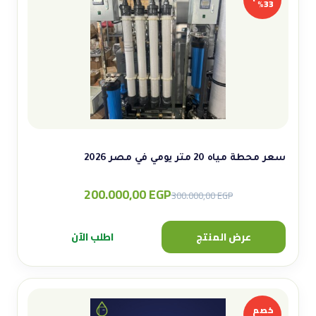
33%
سعر محطة مياه 20 متر يومي في مصر 2026
200.000,00
EGP
Original
Current
300.000,00
EGP
price
price
was:
is:
عرض المنتج
اطلب الآن
300.000,00 EGP.
200.000,00 EGP.
خصم