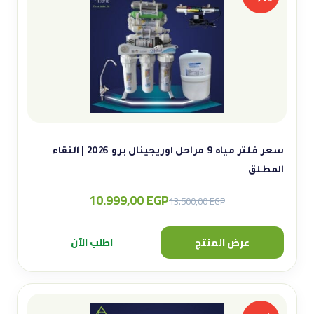
سعر فلتر مياه 9 مراحل اوريجينال برو 2026 | النقاء
المطلق
10.999,00
EGP
Original
Current
13.500,00
EGP
price
price
was:
is:
عرض المنتج
اطلب الآن
13.500,00 EGP.
10.999,00 EGP.