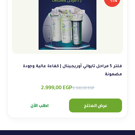
14%
فلتر 5 مراحل تايواني أوريجينال | كفاءة عالية وجودة
مضمونة
2.999,00
EGP
Original
Current
3.500,00
EGP
price
price
was:
is:
عرض المنتج
اطلب الآن
3.500,00 EGP.
2.999,00 EGP.