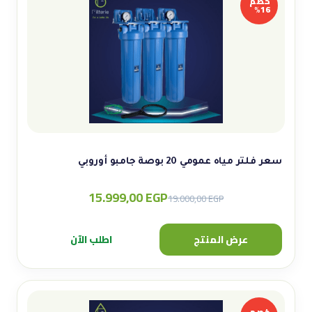
خصم
16%
سعر فلتر مياه عمومي 20 بوصة جامبو أوروبي
15.999,00
EGP
Original
Current
19.000,00
EGP
price
price
was:
is:
عرض المنتج
اطلب الآن
19.000,00 EGP.
15.999,00 EGP.
خصم