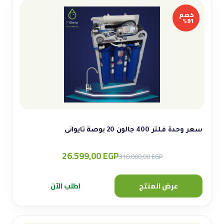
خصم
91%
سعر وحدة فلتر 400 جالون 20 بوصة تايوانى
26.599,00
EGP
Original
Current
310.000,00
EGP
price
price
was:
is:
عرض المنتج
اطلب الآن
310.000,00 EGP.
26.599,00 EGP.