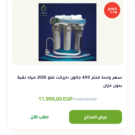
خصم
14%
سعر وحدة فلتر 400 جالون دايركت فلو 2026 مياه نقية
بدون خزان
11.999,00
EGP
Original
Current
14.000,00
EGP
price
price
was:
is:
عرض المنتج
اطلب الآن
14.000,00 EGP.
11.999,00 EGP.