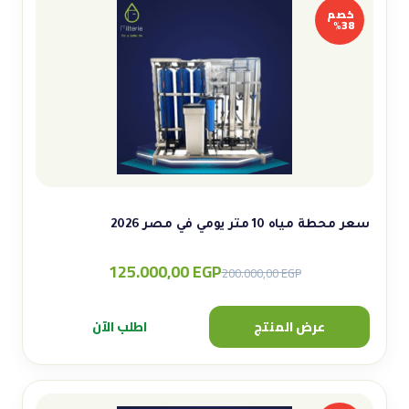
خصم
38%
سعر محطة مياه 10 متر يومي في مصر 2026
125.000,00
EGP
Original
Current
200.000,00
EGP
price
price
was:
is:
عرض المنتج
اطلب الآن
200.000,00 EGP.
125.000,00 EGP.