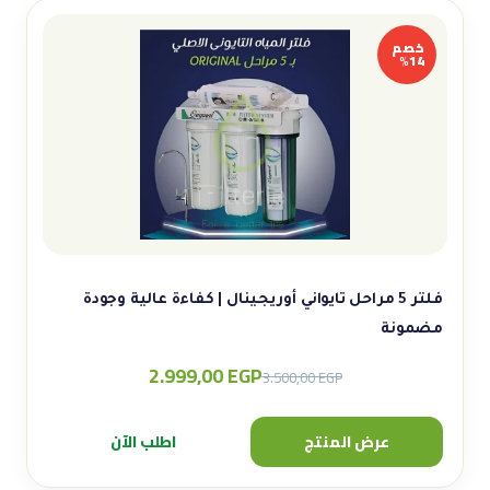
خصم
14%
فلتر 5 مراحل تايواني أوريجينال | كفاءة عالية وجودة
مضمونة
2.999,00
EGP
Original
Current
3.500,00
EGP
price
price
was:
is:
عرض المنتج
اطلب الآن
3.500,00 EGP.
2.999,00 EGP.