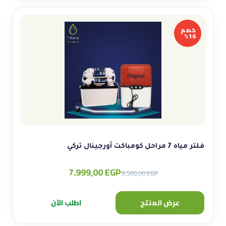
خصم
16%
فلتر مياه 7 مراحل كومباكت أورجينال تركي
7.999,00
EGP
Original
Current
9.500,00
EGP
price
price
was:
is:
عرض المنتج
اطلب الآن
9.500,00 EGP.
7.999,00 EGP.