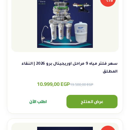
19%
سعر فلتر مياه 9 مراحل اوريجينال برو 2026 | النقاء
المطلق
10.999,00
EGP
Original
Current
13.500,00
EGP
price
price
was:
is:
عرض المنتج
اطلب الآن
13.500,00 EGP.
10.999,00 EGP.