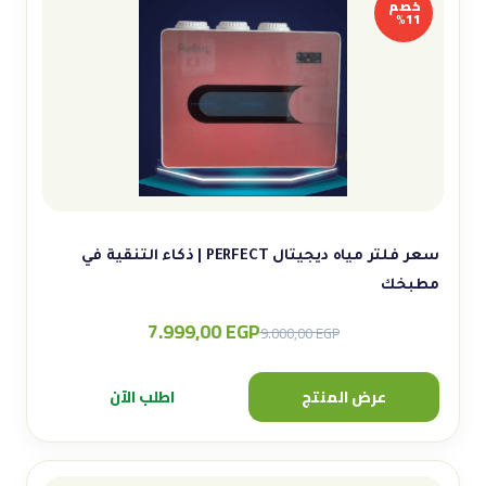
خصم
11%
سعر فلتر مياه ديجيتال PERFECT | ذكاء التنقية في
مطبخك
7.999,00
EGP
Original
Current
9.000,00
EGP
price
price
was:
is:
عرض المنتج
اطلب الآن
9.000,00 EGP.
7.999,00 EGP.