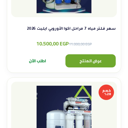
سعر فلتر مياه 7 مراحل اكوا الأوروبي ايليت 2026
10.500,00
EGP
Original
Current
11.000,00
EGP
price
price
was:
is:
عرض المنتج
اطلب الآن
11.000,00 EGP.
10.500,00 EGP.
خصم
20%