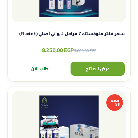
سعر فلتر فلوكستك 7 مراحل تايواني أصلي (Fluxtek)
8.250,00
EGP
Original
Current
9.000,00
EGP
price
price
was:
is:
عرض المنتج
اطلب الآن
9.000,00 EGP.
8.250,00 EGP.
خصم
8%