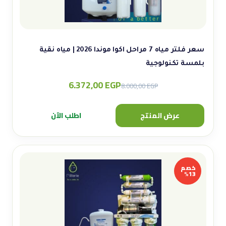
سعر فلتر مياه 7 مراحل اكوا موندا 2026 | مياه نقية
بلمسة تكنولوجية
6.372,00
EGP
Original
Current
8.000,00
EGP
price
price
was:
is:
عرض المنتج
اطلب الآن
8.000,00 EGP.
6.372,00 EGP.
خصم
13%