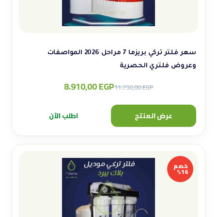
سعر فلتر تركي بريزما 7 مراحل 2026 المواصفات
وعروض فلتري الحصرية
8.910,00
EGP
Original
Current
11.750,00
EGP
price
price
was:
is:
عرض المنتج
اطلب الآن
11.750,00 EGP.
8.910,00 EGP.
خصم
16%