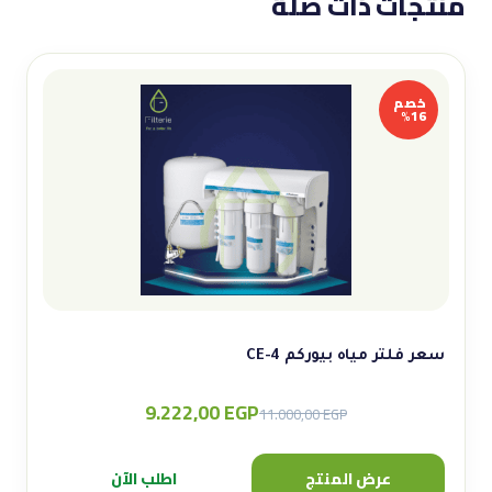
منتجات ذات صلة
خصم
16%
سعر فلتر مياه بيوركم CE-4
9.222,00
EGP
Original
Current
11.000,00
EGP
price
price
was:
is:
عرض المنتج
اطلب الآن