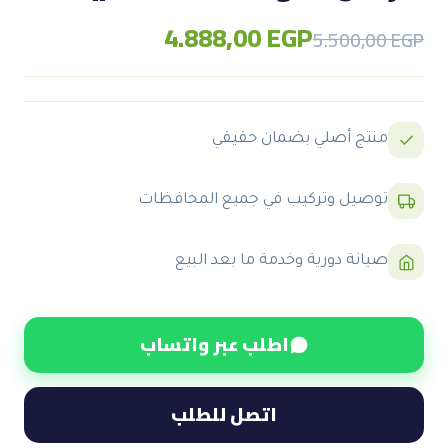
4.888,00
EGP
Original
Current
5.500,00
EGP
price
price
was:
is:
5.500,00 EGP.
4.888,00 EGP.
منتج أصلي بضمان حقيقي
توصيل وتركيب في جميع المحافظات
صيانة دورية وخدمة ما بعد البيع
اطلب عبر واتساب
اتصل للطلب