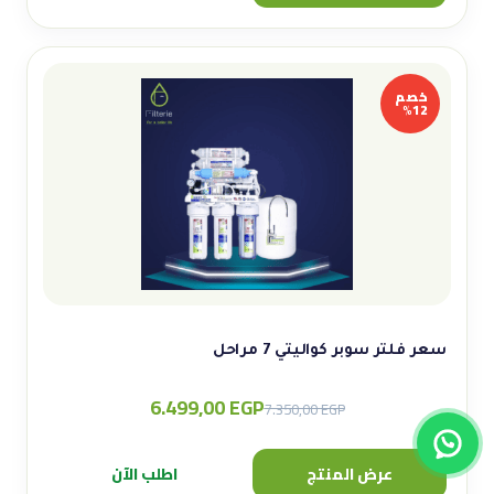
14.000,00 EGP.
12.444,00 EGP.
خصم
12%
سعر فلتر سوبر كواليتي 7 مراحل
6.499,00
EGP
Original
Current
7.350,00
EGP
price
price
was:
is:
عرض المنتج
اطلب الآن