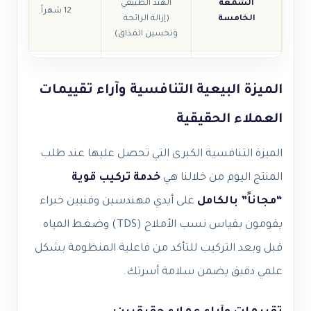
الشمعة
الهند الطبيعي
12 شهراً
الخامسة
(إزالة الرائحة
خ
وتحسين المذاق)
شمعة الكالسيت
الشمعة
والصخور الطبيعية
الميزة البيعية التنافسية وآراء تقييمات
12 شهراً
السادسة
(إعادة المعادن
المفيدة)
العملاء الحقيقية
الأشعة تحت
الميزة التنافسية الكبرى التي تحصل عليها عند طلب
الشمعة
الحمراء (تنشيط
12 شهراً
السابعة
خلايا جزيئات الماء
المنتج اليوم من خلالنا هي
خدمة تركيب قوية
ورفع الأكسجين)
“مجاناً” بالكامل
على أيدي مهندسين وفنيين خبراء
يقومون بقياس نسب الأملاح (TDS) وضغط المياه
قبل وبعد التركيب للتأكد من فاعلية المنظومة بشكل
علمي دقيق يضمن سلامة أسرتك.