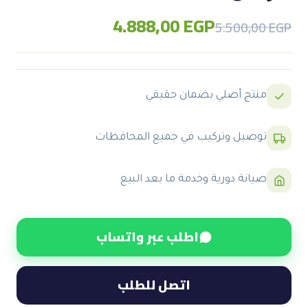
4.888,00
EGP
Original
Current
5.500,00
EGP
price
price
was:
is:
5.500,00 EGP.
4.888,00 EGP.
منتج أصلي بضمان حقيقي
توصيل وتركيب في جميع المحافظات
صيانة دورية وخدمة ما بعد البيع
اطلب عبر واتساب
اتصل للطلب