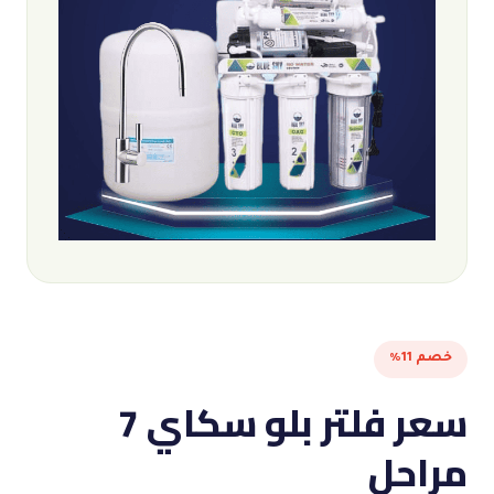
خصم 11%
سعر فلتر بلو سكاي 7
مراحل