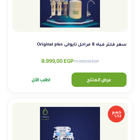
سعر فلتر مياه 8 مراحل تايوانى Original plus
8.999,00
EGP
Original
Current
11.000,00
EGP
price
price
was:
is:
عرض المنتج
اطلب الآن
11.000,00 EGP.
8.999,00 EGP.
خصم
12%