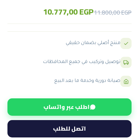
10.777,00
EGP
Original
Current
11.800,00
EGP
price
price
was:
is:
11.800,00 EGP.
10.777,00 EGP.
منتج أصلي بضمان حقيقي
توصيل وتركيب في جميع المحافظات
صيانة دورية وخدمة ما بعد البيع
اطلب عبر واتساب
اتصل للطلب