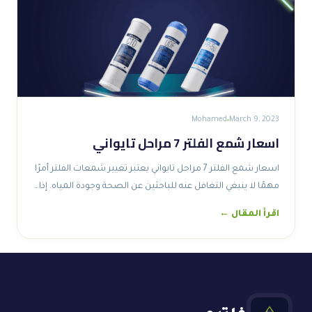
Mohamed
March 9, 2023
اسعار شمع الفلتر 7 مراحل تايواني
اسعار شمع الفلتر 7 مراحل تايواني يعتبر تغيير شمعات الفلتر أمرًا
مهمًا لا ينبغي التغافل عنه للباحثين عن الصحة وجودة المياه. إذا…
اقرأ المقال ←