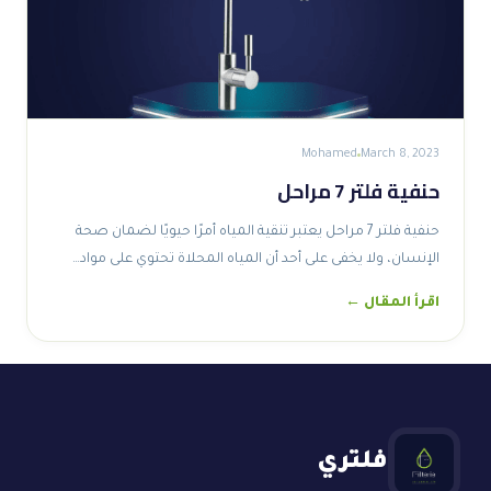
Mohamed
March 8, 2023
حنفية فلتر 7 مراحل
حنفية فلتر 7 مراحل يعتبر تنقية المياه أمرًا حيويًا لضمان صحة
الإنسان، ولا يخفى على أحد أن المياه المحلاة تحتوي على مواد…
اقرأ المقال ←
فلتري