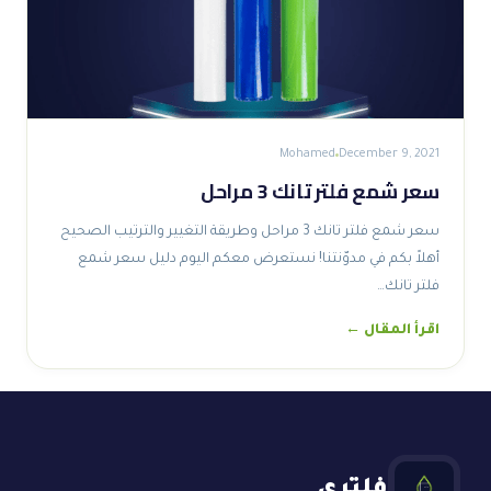
Mohamed
December 9, 2021
سعر شمع فلتر تانك 3 مراحل
سعر شمع فلتر تانك 3 مراحل وطريقة التغيير والترتيب الصحيح
أهلاً بكم في مدوّنتنا! نستعرض معكم اليوم دليل سعر شمع
فلتر تانك…
اقرأ المقال ←