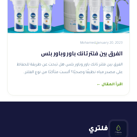
Mohamed
January 20, 2023
الفرق بين فلتر تانك باور وباور بلس
الفرق بين فلتر تانك باور وباور بلس هل تبحث عن طريقة للحفاظ
على مصدر مياه نظيفًا وصحيًا؟ ألست متأكدًا من نوع الفلتر…
اقرأ المقال ←
فلتري