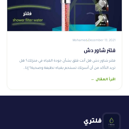
Mohamed
December 13, 2021
فلتر شاور دش
فلتر شاور دش هل أنت قلق بشأن جودة المياه في منزلك؟ هل
تريد التأكد من أن أسرتك تستحم بمياه نظيفة وصحية؟ إذا…
اقرأ المقال ←
فلتري