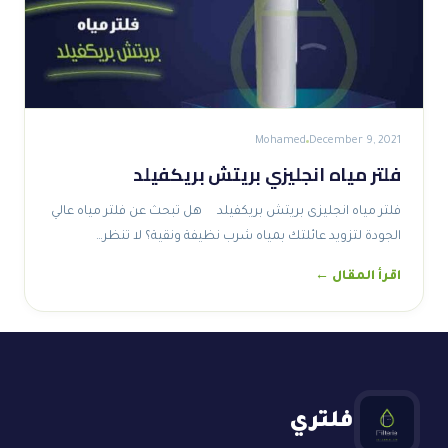
Mohamed
December 9, 2021
فلتر مياه انجليزي بريتش بريكفيلد
فلتر مياه انجليزى بريتش بريكفيلد هل تبحث عن فلتر مياه عالي
الجودة لتزويد عائلتك بمياه شرب نظيفة ونقية؟ لا تنظر…
اقرأ المقال ←
فلتري