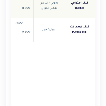
فلتر احترافي
اوروبي / امريكي
(Elite)
تقفيل تايوانى
11,500
7,500 –
فلتر كومباكت
تايوان / تركي
9,500
(Compact)