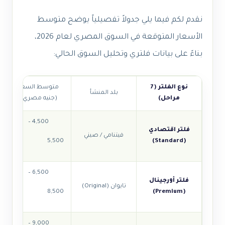
نقدم لكم فيما يلي جدولاً تفصيلياً يوضح متوسط
الأسعار المتوقعة في السوق المصري لعام 2026،
بناءً على بيانات فلتري وتحليل السوق الحالي:
نوع الفلتر (7
متوسط السعر
بلد المنشأ
مراحل)
(جنيه مصري)
4,500 –
فلتر اقتصادي
فيتنامي / صيني
5,500
(Standard)
6,500 –
فلتر أورجينال
تايوان (Original)
8,500
(Premium)
9,000 –