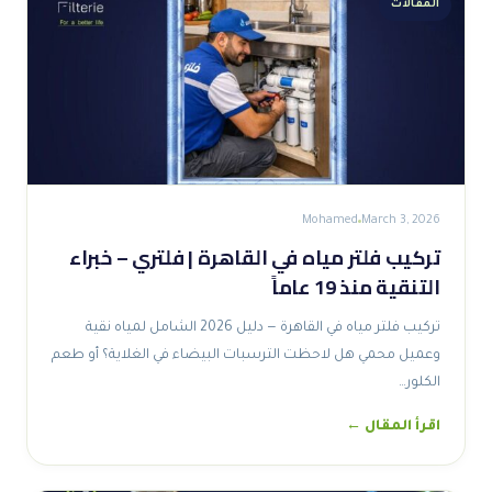
المقالات
Mohamed
March 3, 2026
تركيب فلتر مياه في القاهرة | فلتري – خبراء
التنقية منذ 19 عاماً
تركيب فلتر مياه في القاهرة — دليل 2026 الشامل لمياه نقية
وعميل محمي هل لاحظت الترسبات البيضاء في الغلاية؟ أو طعم
الكلور…
اقرأ المقال ←