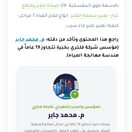
بالاشعة فوق البنفسجية UV.
صيانة فلاتر وقطع
غيار
–
تغيير شمعة الفلتر
.انواع فلاتر المياه 7 مراحل-
كيفية تغيير.فلتر ماء شرب.
راجع هذا المحتوى وتأكد من دقته:
م. محمد جابر
(مؤسس شركة فلتري بخبرة تتجاوز 19 عاماً في
هندسة معالجة المياه).
★
المؤسس والمدير التنفيذي لشركة فلتري
م. محمد جابر
يمتلك خبرة تتجاوز 19 عامًا في مجال معالجة وتنقية
المياه، ويشرف على تطوير الحلول والمنتجات والمحتوى