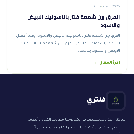
Donia
July 8, 2026
الفرق بين شمعة فلتر باناسونيك الابيض
والاسود
الفرق بين شمعة فلتر باناسونيك الابيض والاسود: أيهما أفضل
لمياه منزلك؟ عند البحث عن الفرق بين شمعة فلتر باناسونيك
الابيض والاسود، يلاحظ…
اقرأ المقال ←
فلتري
شركة رائدة ومتخصصة في تكنولوجيا معالجة المياه وأنظمة
التناضح العكسي وأجهزة إزالة عسر الماء، بخبرة تتجاوز 19