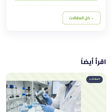
← كل المقالات
اقرأ أيضاً
المقالات