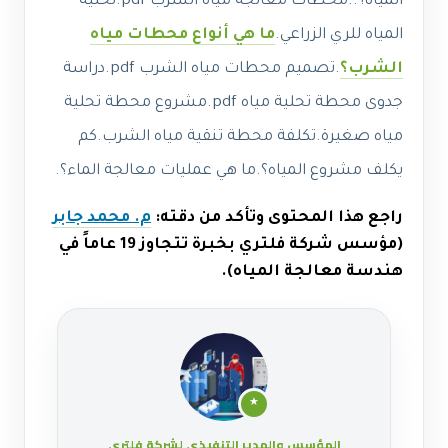
المياه؟.
.محطات معالجة مياه الشرب pdf.
تحلية
المياه للري الزراعي.
ما هي أنواع محطات مياه
الشرب؟
.تصميم محطات مياه الشرب pdf.دراسة
جدوى محطة تحلية مياه pdf.مشروع محطة تحلية
مياه صغيرة.تكلفة محطة تنقية مياه الشرب.كم
يكلف مشروع المياه؟.ما هي عمليات معالجة الماء؟.
راجع هذا المحتوى وتأكد من دقته:
م. محمد جابر
(مؤسس شركة فلتري بخبرة تتجاوز 19 عاماً في
هندسة معالجة المياه).
★
المؤسس والمدير التنفيذي لشركة فلتري