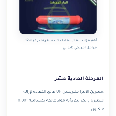
أهم فوائد الماء الممغنط – سعر فلتر مياه 12
مراحل امريكي تايواني
المرحلة الحادية عشر
.ممبرين الالترا فلتريشن UF فائق الكفاءة لإزالة
البكتيريا والجراثيم وأية مواد عالقة بمسامية 0.001
ميكرون