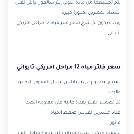
يتم تصنيعها من مادة البولي إيثر سالفون؛والتي تقلل
انسداد الممبرين بصورة كبيرة
وبكده يكون تم شرح سعر فلتر مياه 12 مراحل امريكي
تايواني
سعر فلتر مياه 12 مراحل امريكي تايواني
صنبور مصنوع من ستانلس ستيل المقاوم للبكتيريا
والصد
تم تصميم الفلتر بقدرة عالية على مقاومه الصدأ
عداد جلسرين لقياس ضغط المياه
ماتور
تصميم هيكلي بسيط ستاند فلتر مياه 7 مراحل الماني