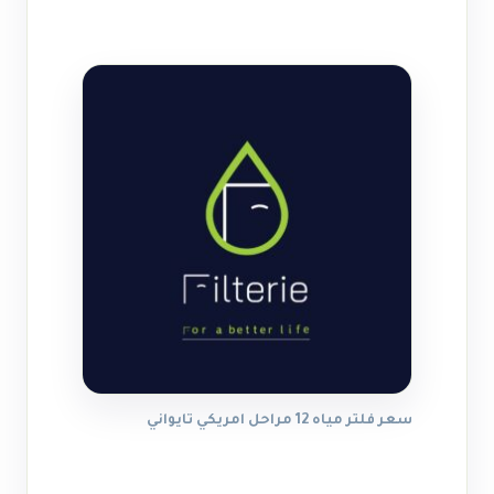
سعر فلتر مياه 12 مراحل امريكي تايواني