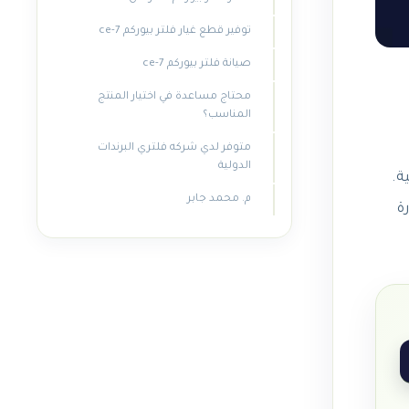
توفير قطع غيار فلتر بيوركم ce-7
صيانة فلتر بيوركم ce-7
محتاج مساعدة في اختيار المنتج
المناسب؟
متوفر لدي شركه فلتري البرندات
الدولية
صحية.
م. محمد جابر
ة