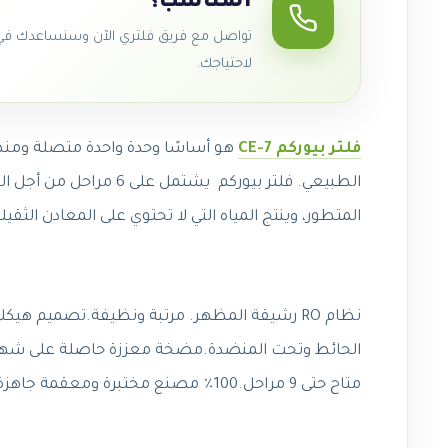
المناسب؟
تواصل مع فريق فلتري الآن وسنساعدك في ا
لاحتياجك.
فلتر بيوركم CE-7
هو أساسًا وحدة واحدة متصلة ومنظم
المتطور، وينتج المياه التي لا تحتوي على المعادن الثقي
نظام RO رشيقة المظهر. مرتبة ونظيفة.تصميم ه
متاح حتى 9 مراحل.100٪ مصنع مختبرة ومعقمة جاهزة للتركيب.