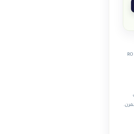
الطبيعي. فلتر بيوركم يشتمل على 6 مراحل من أجل الحفاظ على جودة المياه المنقية، بما في ذلك نظام التناضح العكسي RO
سع المرن.