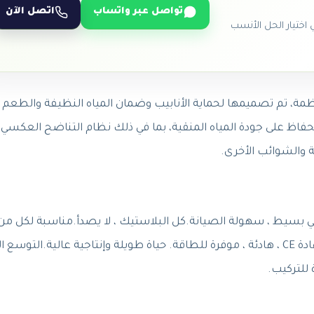
تواصل عبر واتساب
اتصل الآن
ختيار الحل الأنسب
ة، تم تصميمها لحماية الأنابيب وضمان المياه النظيفة والطعم
لة والشوائب الأخرى.
يكلي بسيط ، سهولة الصيانة.كل البلاستيك ، لا يصدأ.مناسبة لكل من
الحائط وتحت المنضدة.مضخة معززة حاصلة على شهادة CE ، هادئة ، موفرة للطاقة. حياة طويلة وإنتاجية عالية.التو