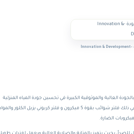
Inno
الجودة العالية والموثوقية الكبيرة في تحسين جودة المياه المنزلية
وتنقيتها. يعتمد فلتر بيوريكم على 6 مراحل تنقية، بما في ذلك فلتر شوائب بقوة 5 ميكرون و فلتر كربوني يزيل الكلور والموا
ميكروبات الضارة.
ٍ من الصاج وغير قابل للصدأ، بحيث يتميز بالمتانة والصلابة العالية ويعمل لفترات طويل