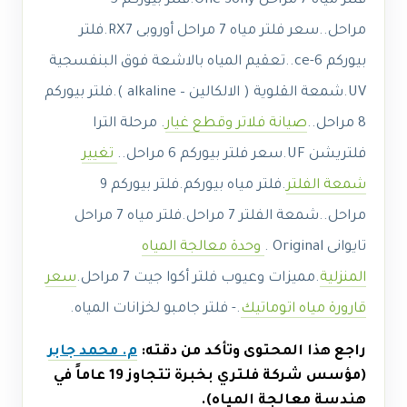
فلتر مياه 7 مراحل One Sony.فلتر بيوركم 5
مراحل..سعر فلتر مياه 7 مراحل أوروبى RX7.فلتر
بيوركم ce-6..تعقيم المياه بالاشعة فوق البنفسجية
UV.شمعة القلوية ( الالكالين – alkaline ).فلتر بيوركم
8 مراحل..
صيانة فلاتر وقطع غيار
. مرحلة الترا
فلتريشن UF.سعر فلتر بيوركم 6 مراحل..
تغيير
شمعة الفلتر
.فلتر مياه بيوركم.فلتر بيوركم 9
مراحل..شمعة الفلتر 7 مراحل.فلتر مياه 7 مراحل
تايوانى Original .
وحدة معالجة المياه
المنزلية
.مميزات وعيوب فلتر أكوا جيت 7 مراحل.
سعر
قارورة مياه اتوماتيك
.- فلتر جامبو لخزانات المياه.
راجع هذا المحتوى وتأكد من دقته:
م. محمد جابر
(مؤسس شركة فلتري بخبرة تتجاوز 19 عاماً في
هندسة معالجة المياه).