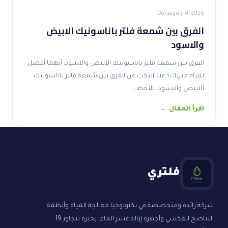
Donia
July 8, 2026
الفرق بين شمعة فلتر باناسونيك الابيض
والاسود
الفرق بين شمعة فلتر باناسونيك الابيض والاسود: أيهما أفضل
لمياه منزلك؟ عند البحث عن الفرق بين شمعة فلتر باناسونيك
الابيض والاسود، يلاحظ…
اقرأ المقال ←
فلتري
شركة رائدة ومتخصصة في تكنولوجيا معالجة المياه وأنظمة
التناضح العكسي وأجهزة إزالة عسر الماء، بخبرة تتجاوز 19