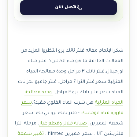
اتصل الآن
شكرا لإتمام مقاله فلتر تانك برو انتظروا المزيد من
المقالات القادمة.ما هو ماء الكالين؟ .فلتر مياه
اورجينال.فلتر تانك ٣ مراحل.وحدة معالجة المياه
المنزلية.سعر فلتر الترا 7 مراحل. فلتر جامبو لخزانات
المياه.سعر فلتر تانك برو ٣ مراحل.
وحدة معالجة
المياه المنزلية
.هل شرب الماء القلوي مفيد؟.
سعر
قارورة مياه اتوماتيك
.- فلتر تانك برو بـي تـك. سعر
شمعة الممبرين.
صيانة فلاتر وقطع غيار
. مرحلة الترا
فلتريشن UF . سعر ممبرين filmtec .
تغيير شمعة