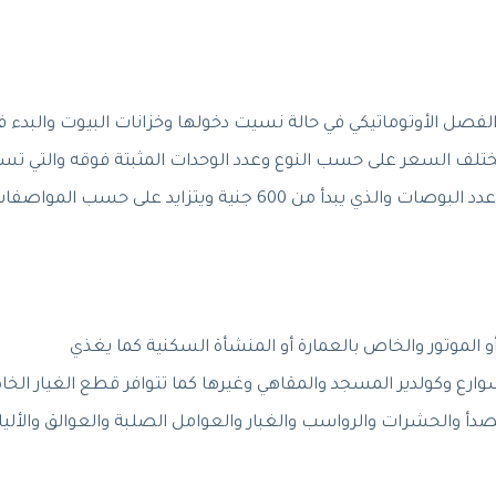
لفصل الأوتوماتيكي في حالة نسيت دخولها وخزانات البيوت والبدء ف
تلف السعر على حسب النوع وعدد الوحدات المثبتة فوقه والتي تس
في تحقيق مستوى حماية أكبر حيث يختلف على حسب عدد البوصات والذي يبدأ من 600 جنية ويتزايد على حسب الموا
 أو الموتور والخاص بالعمارة أو المنشأة السكنية كما يغذي
ع وكولدير المسجد والمقاهي وغيرها كما تتوافر قطع الغيار الخ
أ والحشرات والرواسب والغبار والعوامل الصلبة والعوالق والألي