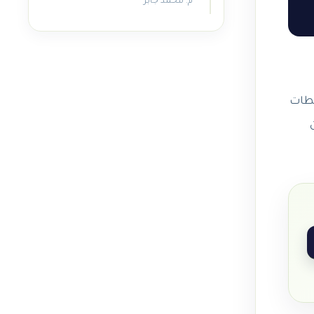
م. محمد جابر
حطات