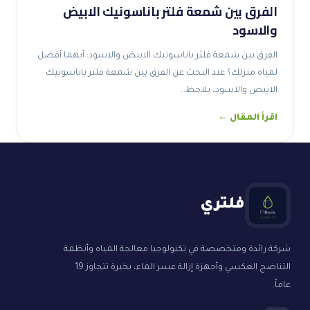
الفرق بين شمعة فلتر باناسونيك الابيض
والاسود
الفرق بين شمعة فلتر باناسونيك الابيض والاسود: أيهما أفضل
لمياه منزلك؟ عند البحث عن الفرق بين شمعة فلتر باناسونيك
الابيض والاسود، يلاحظ…
اقرأ المقال ←
فلتري
شركة رائدة ومتخصصة في تكنولوجيا معالجة المياه وأنظمة
التناضح العكسي وأجهزة إزالة عسر الماء، بخبرة تتجاوز 19
عاماً.