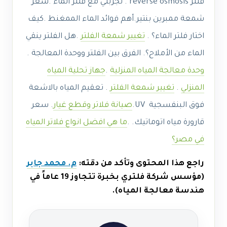
فلتر reverse osmosis . تجربتي مع فلتر الماء .
سعر
شمعة ممبرين بنتير.أهم فوائد الماء الممغنط .
كيف
اختار فلتر الماء؟ .
تغيير شمعة الفلتر
.
هل الفلتر ينقي
الماء من الأملاح؟. الفرق بين الفلتر ووحدة المعالجة .
وحدة معالجة المياه المنزلية
.
جهاز تحلية المياه
المنزلي
.
تغيير شمعة الفلتر
. تعقيم المياه بالاشعة
فوق البنفسجية UV.
صيانة فلاتر وقطع غيار
.
سعر
قارورة مياه اتوماتيك. .
ما هي افضل انواع فلاتر المياه
في مصر؟
راجع هذا المحتوى وتأكد من دقته:
م. محمد جابر
(مؤسس شركة فلتري بخبرة تتجاوز 19 عاماً في
هندسة معالجة المياه).