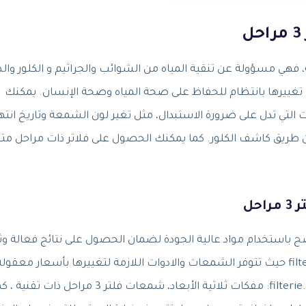
ية، فهي مسؤولة عن تنقية المياه من الشوائب والجراثيم و الكلور وا
جب تغييرها بانتظام للحفاظ على صحة المياه وصحة الإنسان. يمكنك
التي تدل على ضرورة الاستبدال، مثل تغير لون الشمعة وتاريخ انته
ة عن طريق كاشف الكلور. كما يمكنك الحصول على فلاتر ذات مراحل مت
حل
صح باستخدام مواد عالية الجودة لضمان الحصول على نتائج فعالة وثل
الأبعاد. تجد هذه الادوات المناسبة على شركة filterie.com حيث تتوفر الشمعات والادوات اللازمة لتغييرها بأسعار معقول
وجودة عالية. تشمل الأدوات الأساسية من شركة filterie.com: مفكات ثلاثية الأبعاد، شمعات فلتر 3 مراحل ذات تقن