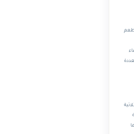
لطعم
اء
عددة
اثية
ة
ية ، كما