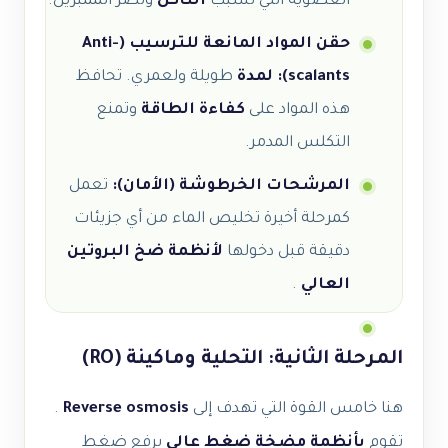
العضوية التي تسبب
التآكل
وتضر الممبرين.
حقن المواد المانعة للترسيب (Anti-
scalants): لمدة
طويلة ولعمري. تحافظ
هذه المواد على
كفاءة الطاقة
وتمنع
التكلس المدمر.
المرشحات الخرطوشة (الأمان):
تعمل
كمرحلة أخيرة تخليص الماء من أي جزيئات
دقيقة قبل دخولها
لأنظمة ضخ البروتين
العالي
.
المرحلة الثانية: التحلية وماكينة (RO)
هنا خامس القوة التي تهدف إلى
Reverse osmosis
.
تقوم
بأنظمة
مضخة ضغط عالي
برفع ضغط