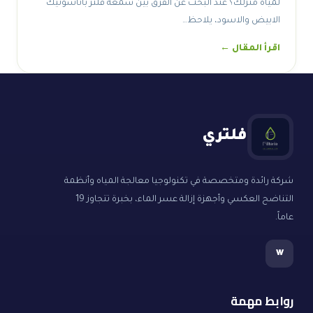
لمياه منزلك؟ عند البحث عن الفرق بين شمعة فلتر باناسونيك
الابيض والاسود، يلاحظ…
اقرأ المقال ←
فلتري
شركة رائدة ومتخصصة في تكنولوجيا معالجة المياه وأنظمة
التناضح العكسي وأجهزة إزالة عسر الماء، بخبرة تتجاوز 19
عاماً.
w
روابط مهمة