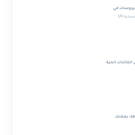
فيروسات في
ية UV .
لكائنات الحية
طة، يمكنك