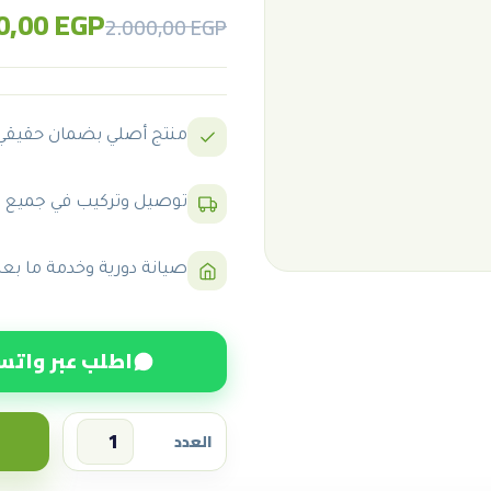
0,00
EGP
Original
Current
2.000,00
EGP
price
price
was:
is:
2.000,00 EGP.
1.250,00 EGP.
منتج أصلي بضمان حقيقي
توصيل وتركيب في جميع 
صيانة دورية وخدمة ما بعد 
اطلب عبر واتس
العدد
سعر
جهاز