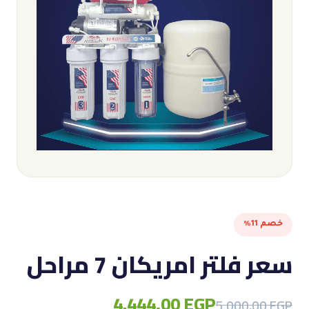
خصم 11%
سعر فلتر امريكان 7 مراحل
4.444,00
EGP
Original
Current
5.000,00
EGP