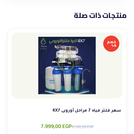
منتجات ذات صلة
خصم
6%
سعر فلتر مياه 7 مراحل أوروبى RX7
7.999,00
EGP
Original
Current
8.500,00
EGP