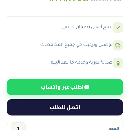
price
price
was:
is:
5.000,00 EGP.
4.444,00 EGP.
منتج أصلي بضمان حقيقي
توصيل وتركيب في جميع المحافظات
صيانة دورية وخدمة ما بعد البيع
اطلب عبر واتساب
اتصل للطلب
العدد