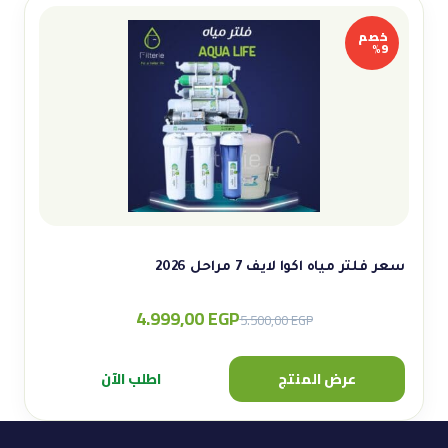
خصم
9%
سعر فلتر مياه اكوا لايف 7 مراحل 2026
4.999,00
EGP
Original
Current
5.500,00
EGP
price
price
was:
is:
عرض المنتج
اطلب الآن
5.500,00 EGP.
4.999,00 EGP.