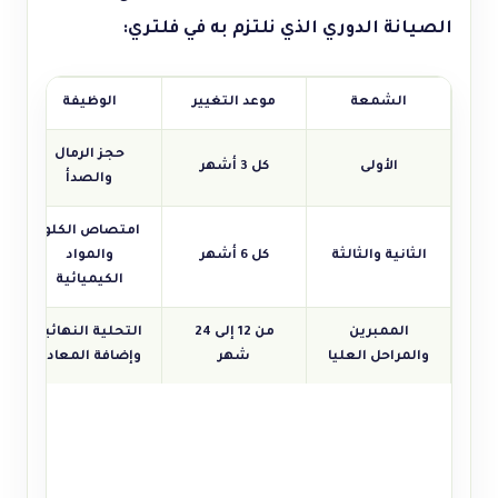
الصيانة الدوري الذي نلتزم به في فلتري:
الشمعة
موعد التغيير
الوظيفة
حجز الرمال
الأولى
كل 3 أشهر
والصدأ
امتصاص الكلور
الثانية والثالثة
كل 6 أشهر
والمواد
الكيميائية
الممبرين
من 12 إلى 24
التحلية النهائية
والمراحل العليا
شهر
وإضافة المعادن