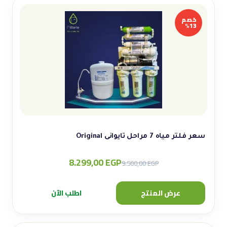
خصم
13%
سعر فلتر مياه 7 مراحل تايوانى Original
8.299,00
EGP
Original
Current
9.500,00
EGP
price
price
was:
is:
عرض المنتج
اطلب الآن
9.500,00 EGP.
8.299,00 EGP.