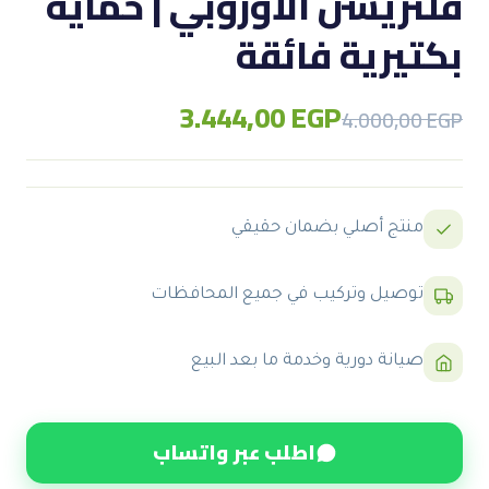
فلتريشن الأوروبي | حماية
بكتيرية فائقة
3.444,00
EGP
Original
Current
4.000,00
EGP
price
price
was:
is:
4.000,00 EGP.
3.444,00 EGP.
منتج أصلي بضمان حقيقي
توصيل وتركيب في جميع المحافظات
صيانة دورية وخدمة ما بعد البيع
اطلب عبر واتساب