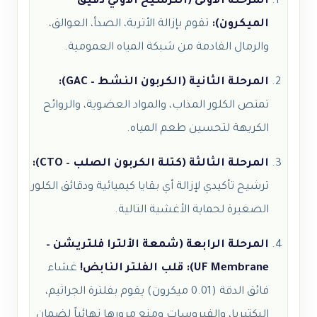
المرحلة الأولى (الترشيح الأولي دقيق
الميكرون):
تقوم بإزالة الأتربة، الصدأ، العوالق،
والرمال القادمة من شبكة المياه العمومية.
المرحلة الثانية (الكربون النشط – GAC):
تمتص الكلور المذاب، والمواد العضوية، والروائح
الكريهة لتحسين طعم المياه.
المرحلة الثالثة (كتلة الكربون الصلب – CTO):
ترشيح تأكيدي لإزالة أي بقايا كيميائية ودقائق الكلور
الصغيرة لحماية الأغشية التالية.
المرحلة الرابعة (شمعة الألترا فلتريشن –
UF Membrane):
قلب الفلتر النابض!
غشاء
فائق الدقة (0.01 ميكرون) يقوم بفلترة الجراثيم،
البكتيريا، والفيروسات ومنع مرورها نهائياً لضمان