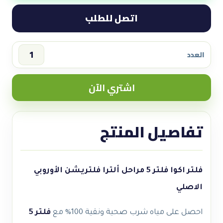
اتصل للطلب
العدد
فلتر
اكوا
اشتري الآن
فلتر
5
مراحل
تفاصيل المنتج
ألترا
فلتريشن
الأوروبي
|
فلتر اكوا فلتر 5 مراحل ألترا فلتريشن الأوروبي
حماية
الاصلي
بكتيرية
فائقة
احصل على مياه شرب صحية ونقية 100% مع
فلتر 5
quantity