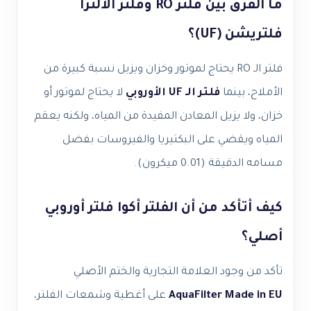
ما الفرق بين فلتر RO وفلتر الألترا
فلتريشن (UF)؟
فلتر الـ RO يحتاج لموتور وخزان ويزيل نسبة كبيرة من
الأملاح، بينما
فلتر الـ UF الأوروبي
لا يحتاج لموتور أو
خزان، ولا يزيل المعادن المفيدة من المياه، ولكنه يعقم
المياه ويقضي على البكتيريا والفيروسات بفضل
مسامه الدقيقة (0.01 ميكرون).
كيف أتأكد من أن الفلتر أكوا فلتر أوروبي
أصلي؟
تأكد من وجود العلامة التجارية والختم الأصلي
AquaFilter Made in EU
على أغطية وشمعات الفلتر،