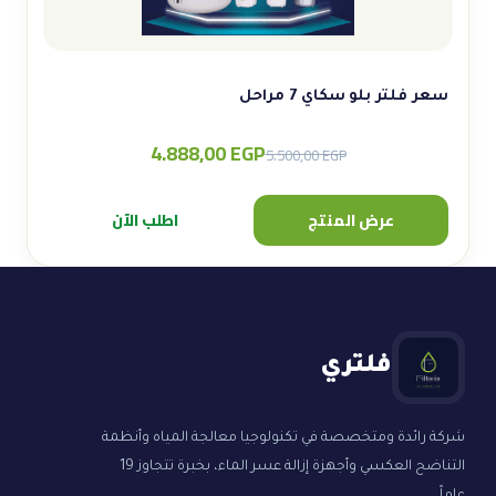
سعر فلتر بلو سكاي 7 مراحل
4.888,00
EGP
Original
Current
5.500,00
EGP
price
price
was:
is:
عرض المنتج
اطلب الآن
5.500,00 EGP.
4.888,00 EGP.
فلتري
شركة رائدة ومتخصصة في تكنولوجيا معالجة المياه وأنظمة
التناضح العكسي وأجهزة إزالة عسر الماء، بخبرة تتجاوز 19