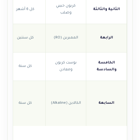
كربون حبيبي
الثانية والثالثة
كل 6 أشهر
وصلب
الرابعة
الممبرين (RO)
كل سنتين
الخامسة
بوست كربون
كل سنة
والسادسة
ومعادن
السابعة
الكالاين (Alkaline)
كل سنة