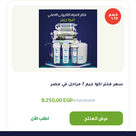
خصم
13%
سعر فلتر اكوا جيم 7 مراحل في مصر
8.250,00
EGP
Original
Current
9.500,00
EGP
price
price
was:
is:
عرض المنتج
اطلب الآن
9.500,00 EGP.
8.250,00 EGP.