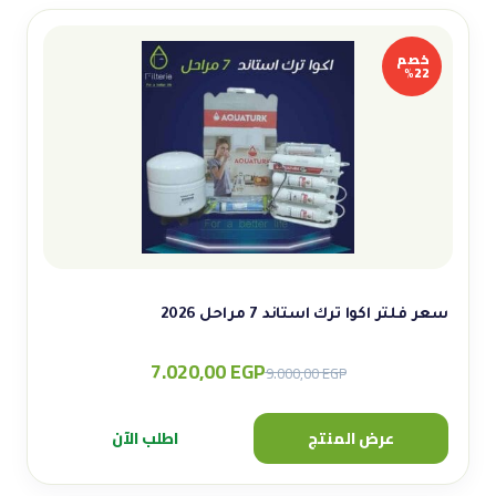
خصم
22%
سعر فلتر اكوا ترك استاند 7 مراحل 2026
7.020,00
EGP
Original
Current
9.000,00
EGP
price
price
was:
is:
عرض المنتج
اطلب الآن
9.000,00 EGP.
7.020,00 EGP.