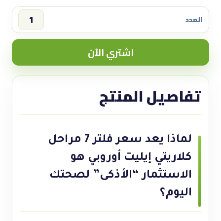
العدد
سعر
فلتر
اشتري الآن
7
مراحل
كلاريتي
تفاصيل المنتج
إيليت
أوروبي
quantity
لماذا يعد سعر فلتر 7 مراحل
كلاريتي إيليت أوروبي هو
الاستثمار “الأذكى” لصحتك
اليوم؟