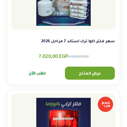
سعر فلتر اكوا ترك استاند 7 مراحل 2026
7.020,00
EGP
Original
Current
9.000,00
EGP
price
price
was:
is:
عرض المنتج
اطلب الآن
9.000,00 EGP.
7.020,00 EGP.
خصم
20%