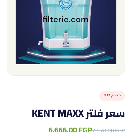
خصم 12%
سعر فلتر KENT MAXX
6.666,00
EGP
Original
Current
7.570,00
EGP