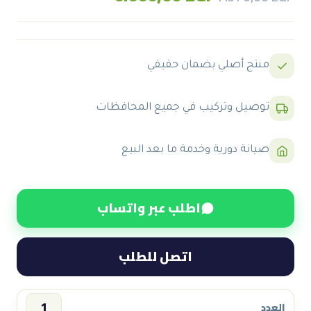
price
price
was:
is:
7.570,00 EGP.
6.666,00 EGP.
منتج أصلي بضمان حقيقي
توصيل وتركيب في جميع المحافظات
صيانة دورية وخدمة ما بعد البيع
اطلب عبر واتساب
اتصل للطلب
العدد