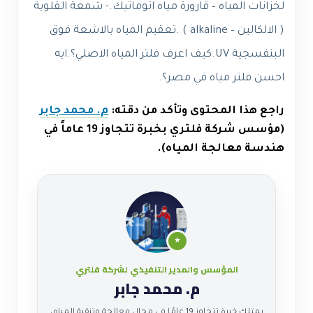
لخزانات المياه – قارورة مياه اتوماتيك.- شمعة القلوية
( الالكالين – alkaline ) .تعقيم المياه بالاشعة فوق
البنفسجية UV.
كيف اعرف فلتر المياه الاصلي؟.ايه
احسن فلتر مياه في مصر؟.
راجع هذا المحتوى وتأكد من دقته:
م. محمد جابر
(مؤسس شركة فلتري بخبرة تتجاوز 19 عاماً في
هندسة معالجة المياه).
★
المؤسس والمدير التنفيذي لشركة فلتري
م. محمد جابر
يمتلك خبرة تتجاوز 19 عامًا في مجال معالجة وتنقية المياه،