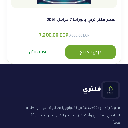
سعر فلتر تركي بانوراما 7 مراحل 2026
7.200,00
EGP
Original
Current
9.000,00
EGP
price
price
was:
is:
عرض المنتج
اطلب الآن
9.000,00 EGP.
7.200,00 EGP.
فلتري
شركة رائدة ومتخصصة في تكنولوجيا معالجة المياه وأنظمة
التناضح العكسي وأجهزة إزالة عسر الماء، بخبرة تتجاوز 19
عاماً.