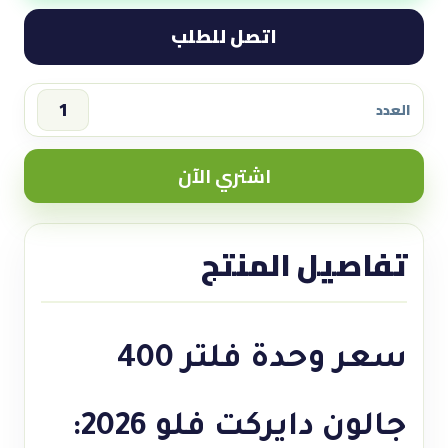
اتصل للطلب
العدد
سعر
وحدة
اشتري الآن
فلتر
400
جالون
تفاصيل المنتج
دايركت
فلو
2026
مياه
سعر وحدة فلتر 400
نقية
بدون
خزان
جالون دايركت فلو 2026:
quantity