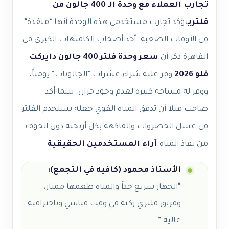
تجارب العملاء مع وحدة الـ 400 جالون من
فلتري
تؤكد تجارب مستخدمي هذه الوحدة أنها “منقذة”
في الأوقات الصعبة. أحد أصحاب الكافيهات الكبرى في
القاهرة ذكر أن
سعر وحدة فلتر 400 جالون دايركت
فلو 2026
وفر عليه شراء عشرات “الجالونات” يومياً،
ووفر له مساحة كبيرة لعدم وجود خزان. بينما أكد
صاحب فيلا أن تدفق المياه القوي جعله يستخدم الفلتر
في غسل الخضروات والفاكهة بكل أريحية دون الخوف
من نفاذ المياه.
آراء المستخدمين الحقيقية
الأستاذ محمود (كافيه في التجمع):
“الجهاز سريع جداً والمياه طعمها ممتاز،
وفريق فلتري ركبه في وقت قياسي وباحترافية
عالية.”