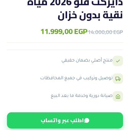
دايركت فلو 2026 مياه
نقية بدون خزان
11.999,00
EGP
Original
Current
14.000,00
EGP
price
price
was:
is:
14.000,00 EGP.
11.999,00 EGP.
منتج أصلي بضمان حقيقي
توصيل وتركيب في جميع المحافظات
صيانة دورية وخدمة ما بعد البيع
اطلب عبر واتساب