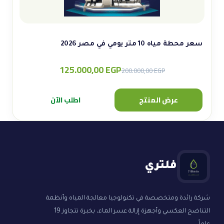
سعر محطة مياه 10 متر يومي في مصر 2026
125.000,00
EGP
Original
Current
200.000,00
EGP
price
price
was:
is:
عرض المنتج
اطلب الآن
200.000,00 EGP.
125.000,00 EGP.
فلتري
شركة رائدة ومتخصصة في تكنولوجيا معالجة المياه وأنظمة
التناضح العكسي وأجهزة إزالة عسر الماء، بخبرة تتجاوز 19