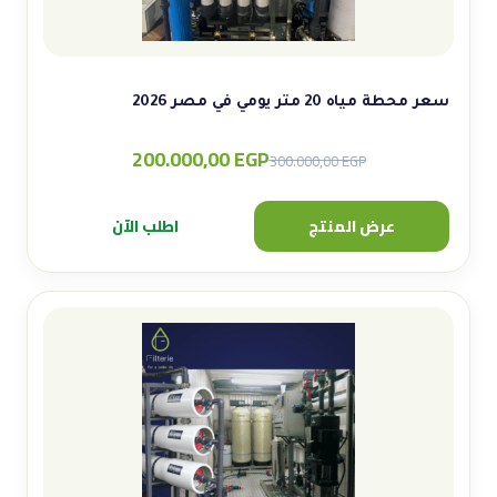
سعر محطة مياه 20 متر يومي في مصر 2026
200.000,00
EGP
Original
Current
300.000,00
EGP
price
price
was:
is:
عرض المنتج
اطلب الآن
300.000,00 EGP.
200.000,00 EGP.