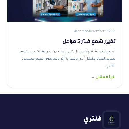
Mohamed
December 9, 2021
تغيير شمع فلتر 5 مراحل
تغيير فلتر الشمع 5 مراحل هل تبحث عن طريقة لمعرفة كيفية
تحديد المياه بشكل آمن وفعال؟ إذن، قد يكون تغيير مسحوق
الفلتر…
اقرأ المقال ←
فلتري