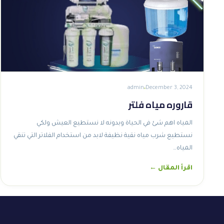
admin
December 3, 2024
قاروره مياه فلتر
المياه اهم شئ في الحياة وبدونه لا نستطيع العيش ولكي
نستطيع شرب مياه نقية نظيفة لابد من استخدام الفلاتر التي تنقي
المياه…
اقرأ المقال ←