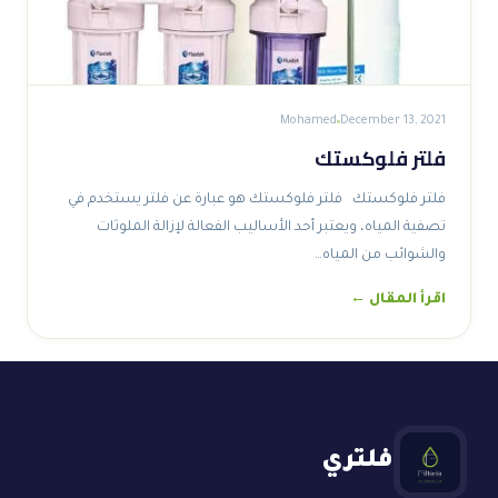
Mohamed
December 13, 2021
فلتر فلوكستك
فلتر فلوكستك فلتر فلوكستك هو عبارة عن فلتر يستخدم في
تصفية المياه، ويعتبر أحد الأساليب الفعالة لإزالة الملوثات
والشوائب من المياه…
اقرأ المقال ←
فلتري