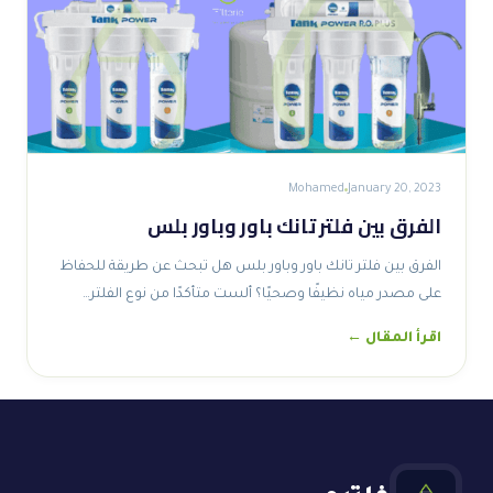
Mohamed
January 20, 2023
الفرق بين فلتر تانك باور وباور بلس
الفرق بين فلتر تانك باور وباور بلس هل تبحث عن طريقة للحفاظ
على مصدر مياه نظيفًا وصحيًا؟ ألست متأكدًا من نوع الفلتر…
اقرأ المقال ←