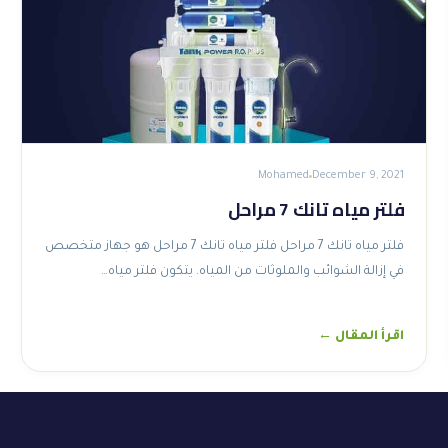
Mohamed
December 9, 2021
فلتر مياه تانك 7 مراحل
فلتر مياه تانك 7 مراحل فلتر مياه تانك 7 مراحل هو جهاز متخصص
في إزالة الشوائب والملوثات من المياه. يتكون فلتر مياه…
اقرأ المقال ←